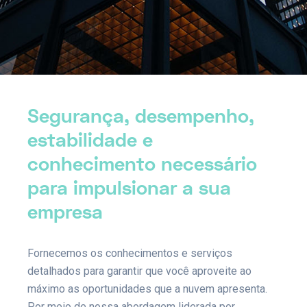
Segurança, desempenho,
estabilidade e
conhecimento necessário
para impulsionar a sua
empresa
Fornecemos os conhecimentos e serviços
detalhados para garantir que você aproveite ao
máximo as oportunidades que a nuvem apresenta.
Por meio de nossa abordagem liderada por